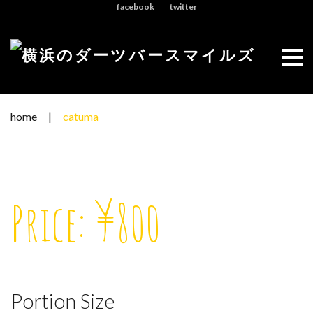
facebook
twitter
Skip
to
content
home
|
catuma
Price: ¥800
Portion Size