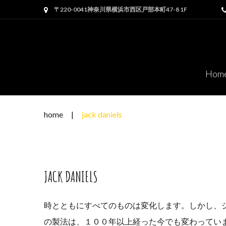
Skip
〒220-0041神奈川県横浜市西区戸部本町47-8 1F
to
content
Hom
home
|
jack daniels
JACK DANIELS
時とともにすべてのものは変化します。しかし、
の製法は、１００年以上経った今でも変わってい