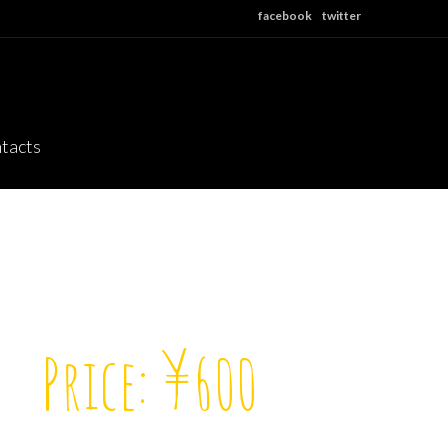
facebook
twitter
tacts
Price: ¥600