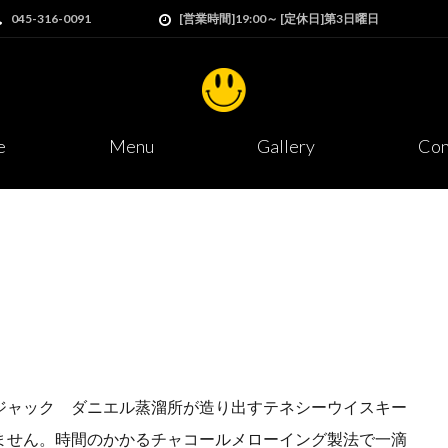
045-316-0091
[営業時間]19:00～ [定休日]第3日曜日
e
Menu
Gallery
Con
ジャック ダニエル蒸溜所が造り出すテネシーウイスキー
ません。時間のかかるチャコールメローイング製法で一滴