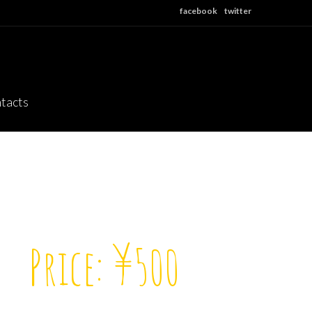
facebook
twitter
tacts
Price: ¥500