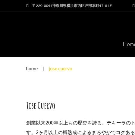
Skip
〒220-0041神奈川県横浜市西区戸部本町47-8 1F
to
content
Hom
home
|
jose cuervo
Jose Cuervo
創業以来200年以上もの歴史を誇る、テキーラの
す。2ヶ月以上の樽熟成によるまろやかでコクあ