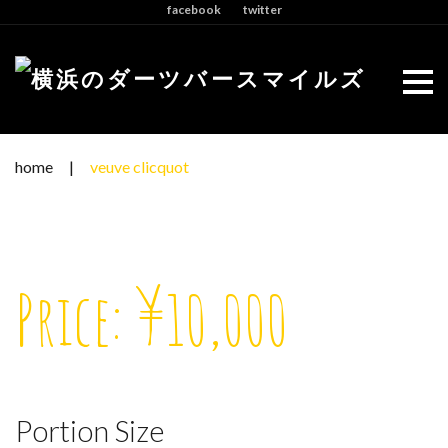
facebook
twitter
Skip
to
content
home
|
veuve clicquot
Price: ¥10,000
Portion Size